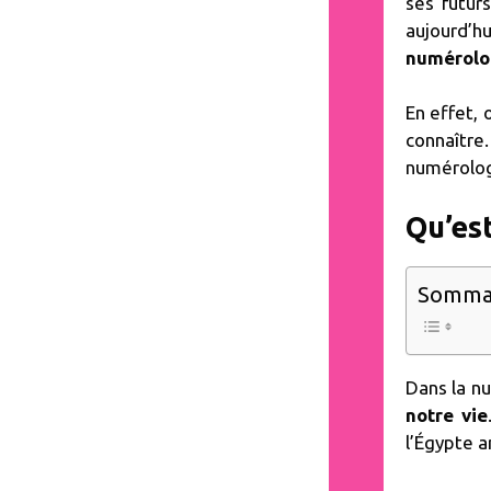
ses futur
aujourd’hu
numérolo
En effet, 
connaître
numérolog
Qu’es
Somma
Dans la n
notre vie
l’Égypte a