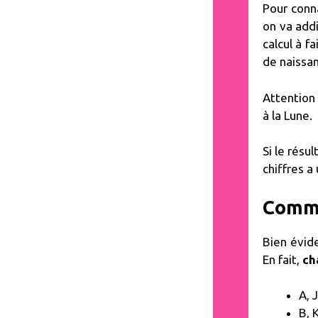
Pour conn
on va addi
calcul à fa
de naissan
Attention 
à la Lune.
Si le résu
chiffres a 
Comme
Bien évid
En fait,
ch
A, J
B, K