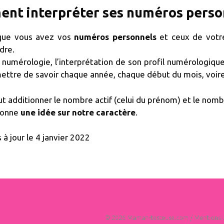
nt interpréter ses numéros perso
que vous avez vos
numéros personnels
et ceux de votr
dre.
n numérologie, l’interprétation de son profil numérologiq
ettre de savoir chaque année, chaque début du mois, voire 
ut additionner le nombre actif (celui du prénom) et le nom
donne
une idée sur notre caractèr
e
.
s à jour le 4 janvier 2022
© 2026 Maman-testeuse.com /
Mentions l