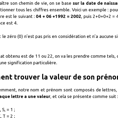
aître son chemin de vie, on se base
sur la date de naiss
tionner tous les chiffres ensemble. Voici un exemple : pour
ire est le suivant :
04 + 06 +1992 = 2002
, puis 2+0+0+2 = 4
ce est 4.
: le zéro (0) n’est pas pris en considération et n’a aucune sig
ltat obtenu est de 11 ou 22, on va les prendre comme tels, c
une signification particulière.
nt trouver la valeur de son préno
emment, notre nom et prénom sont composés de lettres, a
aque lettre a une valeur
, et cela se présente comme suit 
, S, = 1 ;
, T = 2 ;