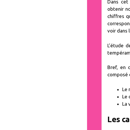
Dans cet 
obtenir n
chiffres 
correspon
voir dans 
L’étude 
tempérame
Bref, en 
composé
Le 
Le 
La 
Les ca