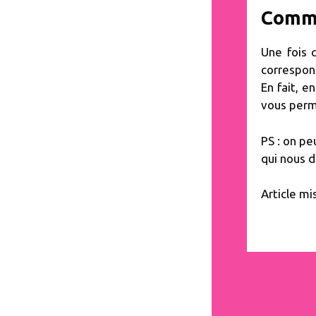
Comme
Une fois 
correspon
En fait, e
vous perm
PS : on pe
qui nous 
Article mi