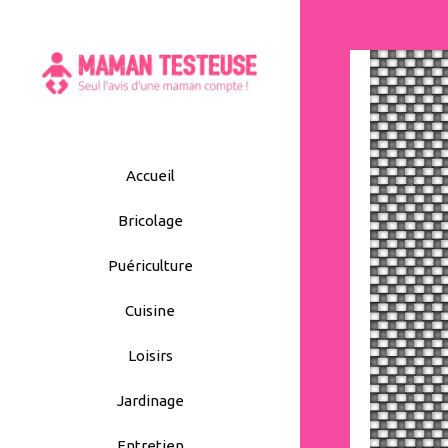
Aller
au
contenu
Accueil
Bricolage
Puériculture
Cuisine
Loisirs
Jardinage
Entretien