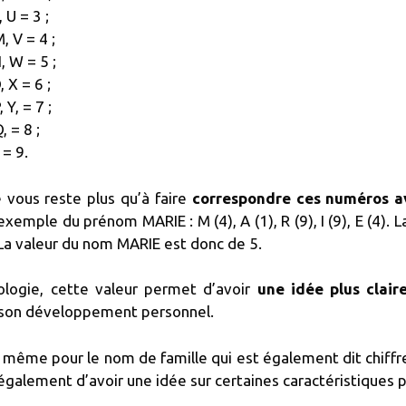
, U = 3 ;
M, V = 4 ;
N, W = 5 ;
, X = 6 ;
, Y, = 7 ;
, = 8 ;
, = 9.
ne vous reste plus qu’à faire
correspondre ces numéros av
exemple du prénom MARIE : M (4), A (1), R (9), I (9), E (4).
 La valeur du nom MARIE est donc de 5.
logie, cette valeur permet d’avoir
une idée plus clai
 son développement personnel.
 même pour le nom de famille qui est également dit chiffre 
également d’avoir une idée sur certaines caractéristiques pa