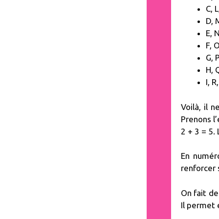
C, L
D, 
E, 
F, O
G, P
H, Q
I, R
Voilà, il 
Prenons l’
2 + 3 = 5.
En numéro
renforcer
On fait de
Il permet 